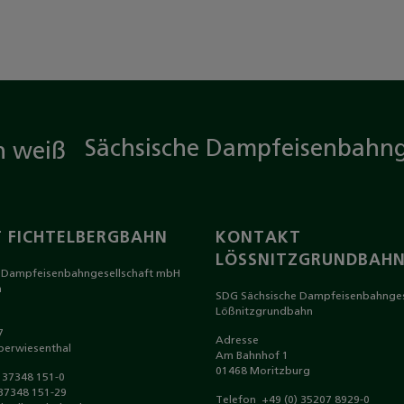
Sächsische Dampfeisenbahng
 FICHTELBERGBAHN
KONTAKT
LÖSSNITZGRUNDBAH
 Dampfeisenbahngesellschaft mbH
n
SDG Sächsische Dampfeisenbahnges
Lößnitzgrundbahn
7
Adresse
berwiesenthal
Am Bahnhof 1
01468 Moritzburg
) 37348 151-0
7348 151-29
Telefon
+49 (0) 35207 8929-0