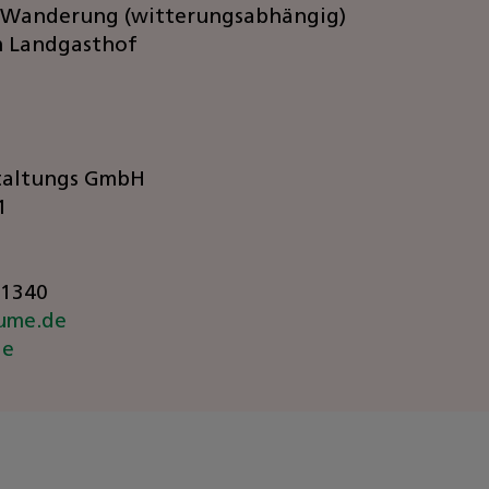
e Wanderung (witterungsabhängig)
m Landgasthof
staltungs GmbH
1
91340
ume.de
de