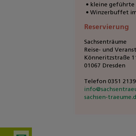
kleine geführt
Winzerbuffet i
Reservierung
Sachsenträume
Reise- und Veran
Könneritzstraße 1
01067 Dresden
Telefon 0351 213
info
@
sachsentrae
sachsen-traeume.