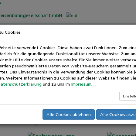
feisenbahngesellschaft mbH
zu Cookies
s auf schmaler Spur
ebseite verwendet Cookies. Diese haben zwei Funktionen: Zum eine
rderlich für die grundlegende Funktionalität unserer Website. Zum a
r mit Hilfe der Cookies unsere Inhalte für Sie immer weiter verbess
hsenträume
erden pseudonymisierte Daten von Website-Besuchern gesammelt u
tet. Das Einverständnis in die Verwendung der Cookies können Sie j
 Freundschaften und vertieft die Liebe. Er förder
en. Weitere Informationen zu Cookies auf dieser Website finden Sie
dheit. Er versüßt schöne Erlebnisse und stärkt 
atenschutzerklärung
und zu uns im
Impressum
.
es Hilfsmittel sozialer Bindungskultur. Welche Ta
Einstel
e Geschichten er geschrieben hat, das verrraten
 der Fahrt mit der Lößnitzgrundbahn erfahren.
it nach Hause - an schöne Stunden mit Familie 
Alle Cookies ablehnen
Alle Cookies akze
fen im Weinglas.