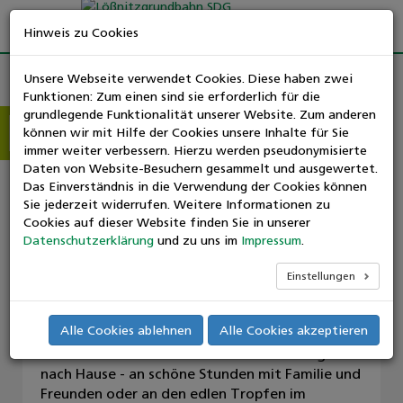
Hinweis zu Cookies
Unsere Webseite verwendet Cookies. Diese haben zwei
Funktionen: Zum einen sind sie erforderlich für die
Weingenuss auf schmaler Spur
grundlegende Funktionalität unserer Website. Zum anderen
können wir mit Hilfe der Cookies unsere Inhalte für Sie
Suchen
Veranstalter: Sachsenträume
immer weiter verbessern. Hierzu werden pseudonymisierte
nach:
Daten von Website-Besuchern gesammelt und ausgewertet.
Wein – er kräftigt Freundschaften und vertieft
Das Einverständnis in die Verwendung der Cookies können
die Liebe. Er fördert die Kreativität und die
Sie jederzeit widerrufen. Weitere Informationen zu
Herzgesundheit. Er versüßt schöne Erlebnisse
Cookies auf dieser Website finden Sie in unserer
und stärkt Erinnerungen. Wein ist ein
Datenschutzerklärung
und zu uns im
Impressum
.
vorzügliches Hilfsmittel sozialer Bindungskultur.
Welche Talente er sonst noch besitzt und
Einstellungen
welche Geschichten er geschrieben hat, das
verrraten die Anekdoten von denen Sie
Alle Cookies ablehnen
Alle Cookies akzeptieren
während der Fahrt mit der Lößnitzgrundbahn
erfahren. Nehmen Sie eine neue Erinnerung mit
nach Hause - an schöne Stunden mit Familie und
Freunden oder an den edlen Tropfen im