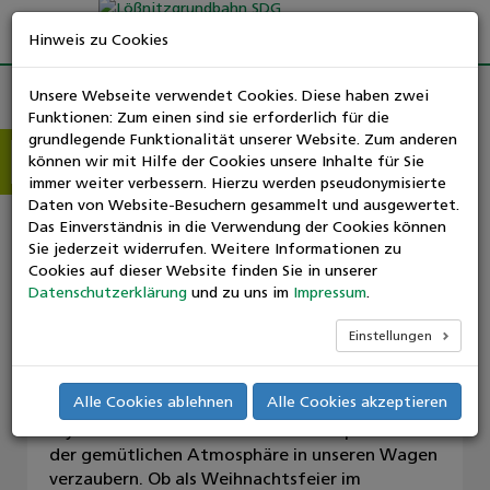
Hinweis zu Cookies
Unsere Webseite verwendet Cookies. Diese haben zwei
Funktionen: Zum einen sind sie erforderlich für die
Adventszauber auf schmaler
grundlegende Funktionalität unserer Website. Zum anderen
können wir mit Hilfe der Cookies unsere Inhalte für Sie
Spur – mit dem Lößnitzdackel
Suchen
immer weiter verbessern. Hierzu werden pseudonymisierte
nach:
Daten von Website-Besuchern gesammelt und ausgewertet.
durch den Abend
Das Einverständnis in die Verwendung der Cookies können
Sie jederzeit widerrufen. Weitere Informationen zu
Veranstalter: SDG
Cookies auf dieser Website finden Sie in unserer
Wenn die Dunkelheit früh hereinbricht und die
Datenschutzerklärung
und zu uns im
Impressum
.
Adventszeit das Land in eine besondere
Stimmung taucht, lädt die Lößnitzgrundbahn zu
Einstellungen
stimmungsvollen Abendfahrten ein.
Alle Cookies ablehnen
Alle Cookies akzeptieren
Steigen Sie ein und lassen Sie sich vom
rhytmischen Schnaufen unserer Dampflok und
der gemütlichen Atmosphäre in unseren Wagen
verzaubern. Ob als Weihnachtsfeier im